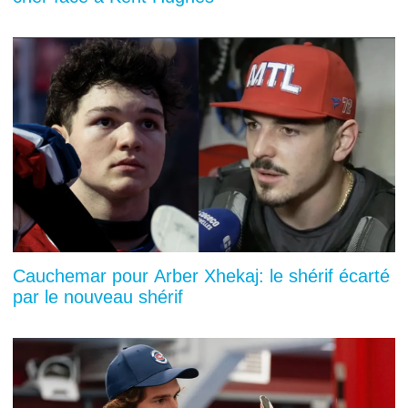
Cauchemar pour Arber Xhekaj: le shérif écarté
par le nouveau shérif