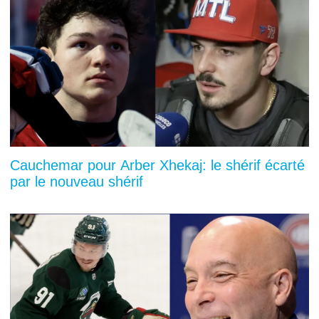
Cauchemar pour Arber Xhekaj: le shérif écarté
par le nouveau shérif