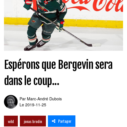
Espérons que Bergevin sera
dans le coup...
Par
Marc-André Dubois
Le 2019-11-25
Partager
wild
jonas brodin