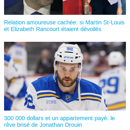
Relation amoureuse cachée: si Martin St-Louis
et Elizabeth Rancourt étaient dévoilés
300 000 dollars et un appartement payé: le
rêve brisé de Jonathan Drouin