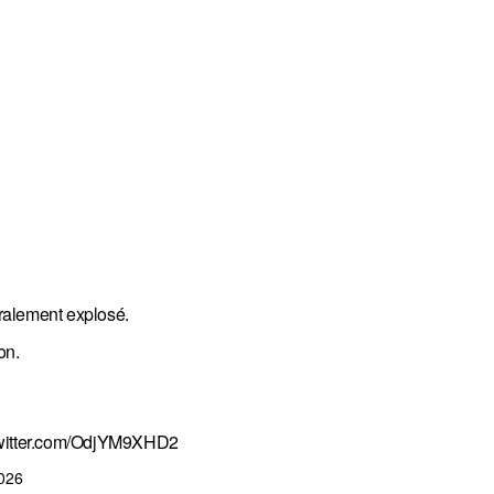
éralement explosé.
on.
twitter.com/OdjYM9XHD2
2026