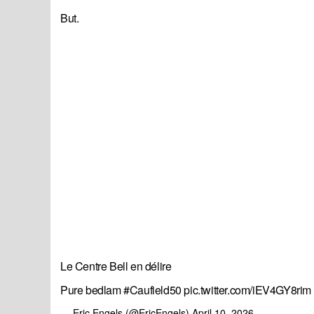
But.
Le Centre Bell en délire
Pure bedlam
#Caufield50
pic.twitter.com/iEV4GY8rim
— Eric Engels (@EricEngels)
April 10, 2026