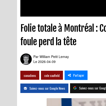
Folie totale à Montréal : Co
foule perd la tête
Par
William Petit Lemay
Le 2026-04-09
Partager
canadiens
cole caufield
Suivez-nous sur Goog
Suivez-nous sur Google News