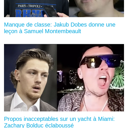
Manque de classe: Jakub Dobes donne une
leçon à Samuel Montembeault
Propos inacceptables sur un yacht à Miami:
Zachary Bolduc éclaboussé