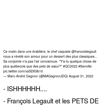
Ce matin dans une érablière, le chef caquiste
@francoislegault
nous a révélé son amour pour un dessert des plus classiques...
Sa conjointe n'a pas l'air convaincue. "Y'a-tu quelque chose de
plus québecois que des pets de sœur?"
#QC2022
#Iberville
pic.twitter.com/xaSDlGlb10
— Marc-André Gagnon (@MAGagnonJDQ)
August 31, 2022
- ISHHHHHH....
- François Legault et les PETS DE