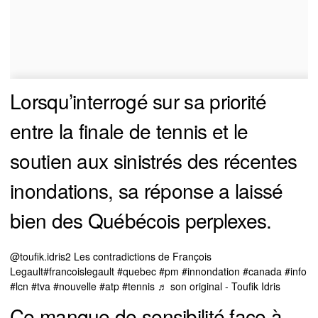
Lorsqu’interrogé sur sa priorité
entre la finale de tennis et le
soutien aux sinistrés des récentes
inondations, sa réponse a laissé
bien des Québécois perplexes.
@toufik.idris2
Les contradictions de François
Legault
#francoislegault
#quebec
#pm
#innondation
#canada
#info
#lcn
#tva
#nouvelle
#atp
#tennis
♬ son original - Toufik Idris
Ce manque de sensibilité face à