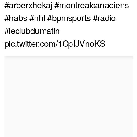
#arberxhekaj
#montrealcanadiens
#habs
#nhl
#bpmsports
#radio
#leclubdumatin
pic.twitter.com/1CpIJVnoKS