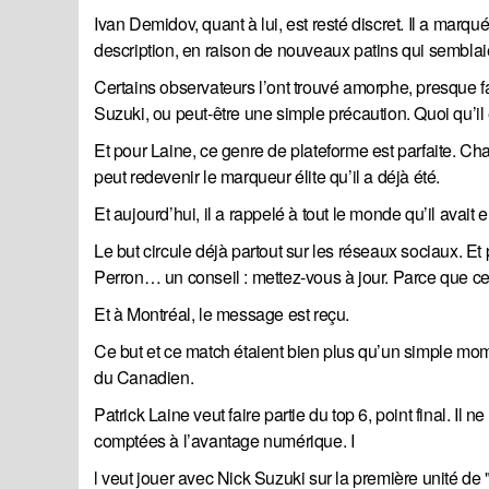
Ivan Demidov, quant à lui, est resté discret. Il a marq
description, en raison de nouveaux patins qui semblaie
Certains observateurs l’ont trouvé amorphe, presque fat
Suzuki, ou peut-être une simple précaution. Quoi qu’il en
Et pour Laine, ce genre de plateforme est parfaite. Cha
peut redevenir le marqueur élite qu’il a déjà été.
Et aujourd’hui, il a rappelé à tout le monde qu’il avait
Le but circule déjà partout sur les réseaux sociaux. E
Perron… un conseil : mettez-vous à jour. Parce que ce
Et à Montréal, le message est reçu.
Ce but et ce match étaient bien plus qu’un simple mom
du Canadien.
Patrick Laine veut faire partie du top 6, point final. Il 
comptées à l’avantage numérique. I
l veut jouer avec Nick Suzuki sur la première unité de 