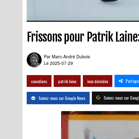
Frissons pour Patrik Lain
Par
Marc-André Dubois
Le 2025-07-29
Partage
canadiens
patrik laine
ivan demidov
Suivez-nous sur Goog
Suivez-nous sur Google News