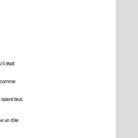
il était
s comme
talent brut.
ne un rôle