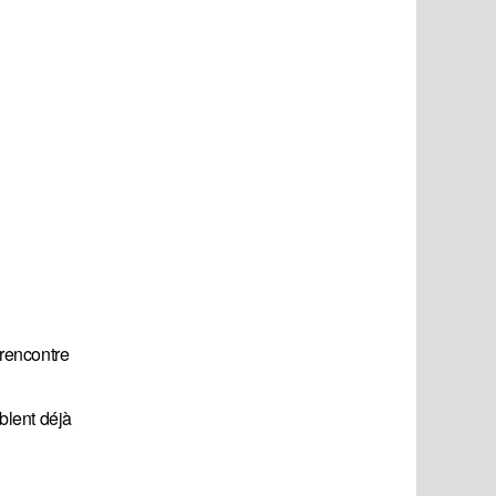
 rencontre
mblent déjà