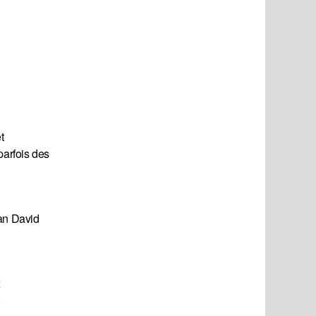
t
parfois des
ran David
x
.