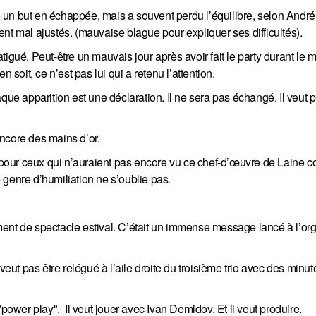
ué un but en échappée, mais a souvent perdu l’équilibre, selon André
nt mal ajustés. (mauvaise blague pour expliquer ses difficultés).
igué. Peut-être un mauvais jour après avoir fait le party durant le 
 soit, ce n’est pas lui qui a retenu l’attention.
que apparition est une déclaration. Il ne sera pas échangé. Il veut p
 encore des mains d’or.
t pour ceux qui n’auraient pas encore vu ce chef-d’œuvre de Laine c
 genre d’humiliation ne s’oublie pas.
ent de spectacle estival. C’était un immense message lancé à l’or
ne veut pas être relégué à l’aile droite du troisième trio avec des minut
"power play". Il veut jouer avec Ivan Demidov. Et il veut produire.