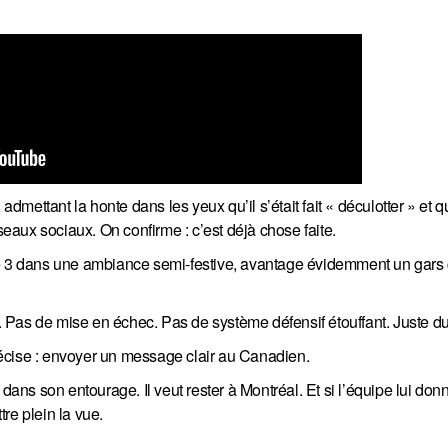
dmettant la honte dans les yeux qu’il s’était fait « déculotter » et qu’
seaux sociaux. On confirme : c’est déjà chose faite.
tre 3 dans une ambiance semi-festive, avantage évidemment un gar
Pas de mise en échec. Pas de système défensif étouffant. Juste du 
précise : envoyer un message clair au Canadien.
us dans son entourage. Il veut rester à Montréal. Et si l’équipe lui don
re plein la vue.