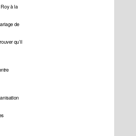
 Roy à la
mariage de
rouver qu’il
ontre
ganisation
es