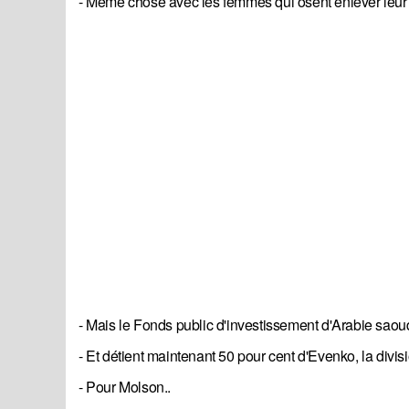
- Même chose avec les femmes qui osent enlever leur v
- Mais le Fonds public d'investissement d'Arabie saou
- Et détient maintenant 50 pour cent d'Evenko, la divi
- Pour Molson..