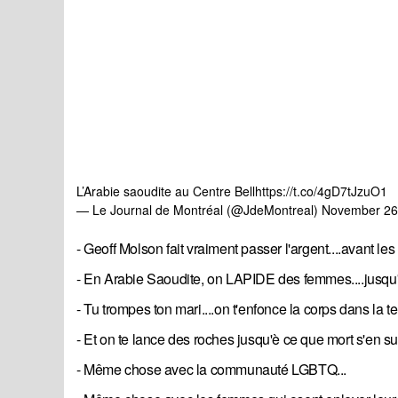
L’Arabie saoudite au Centre Bell
https://t.co/4gD7tJzuO1
— Le Journal de Montréal (@JdeMontreal)
November 26
- Geoff Molson fait vraiment passer l'argent....avan
- En Arabie Saoudite, on LAPIDE des femmes....jusqu'à
- Tu trompes ton mari....on t'enfonce la corps dans la t
- Et on te lance des roches jusqu'è ce que mort s'en su
- Même chose avec la communauté LGBTQ...