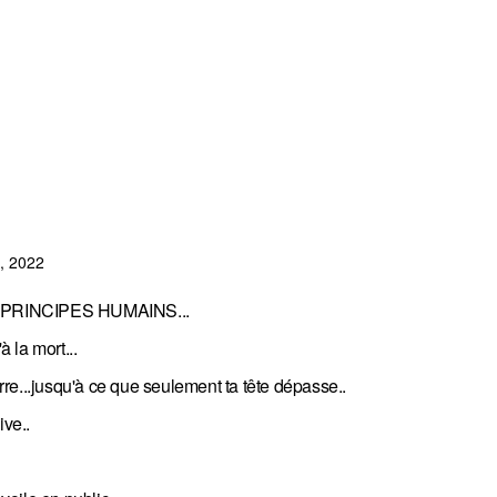
, 2022
t les PRINCIPES HUMAINS...
 la mort...
erre...jusqu'à ce que seulement ta tête dépasse..
ive..