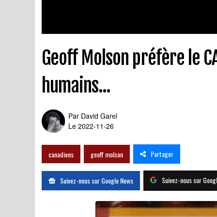
Geoff Molson préfère le C
humains...
Par
David Garel
Le 2022-11-26
Partager
canadiens
geoff molson
Suivez-nous sur Goog
Suivez-nous sur Google News