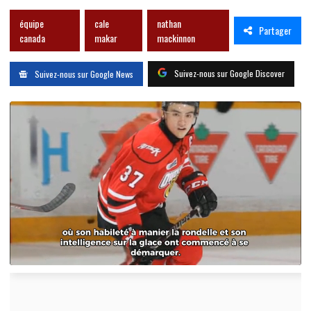
équipe
cale
nathan
Partager
canada
makar
mackinnon
Suivez-nous sur Google Discover
Suivez-nous sur Google News