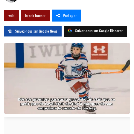
Partager
wild
brock boeser
Suivez-nous sur Google Discover
Suivez-nous sur Google News