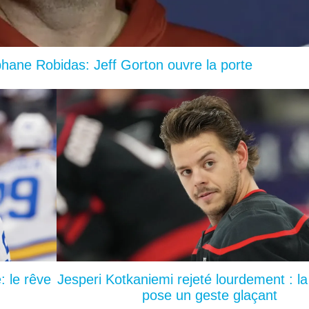
ane Robidas: Jeff Gorton ouvre la porte
: le rêve
Jesperi Kotkaniemi rejeté lourdement : la
pose un geste glaçant