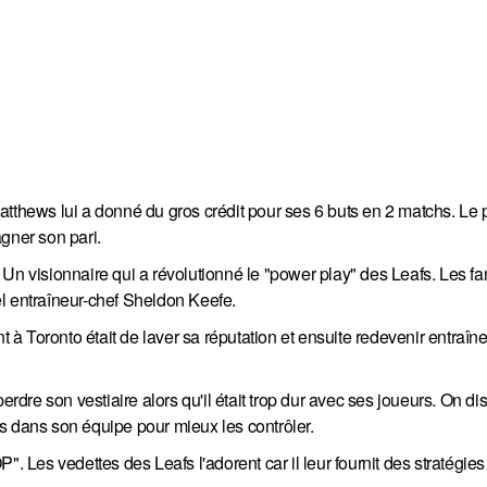
atthews lui a donné du gros crédit pour ses 6 buts en 2 matchs. Le 
gner son pari.
". Un visionnaire qui a révolutionné le "power play" des Leafs. Les f
uel entraîneur-chef Sheldon Keefe.
t à Toronto était de laver sa réputation et ensuite redevenir entraîn
rdre son vestiaire alors qu'il était trop dur avec ses joueurs. On disa
dus dans son équipe pour mieux les contrôler.
". Les vedettes des Leafs l'adorent car il leur fournit des stratégie