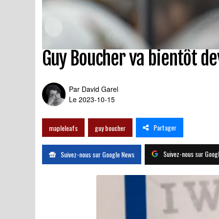
Guy Boucher va bientôt de
Par
David Garel
Le 2023-10-15
Partager
mapleleafs
guy boucher
Suivez-nous sur Goog
Suivez-nous sur Google News