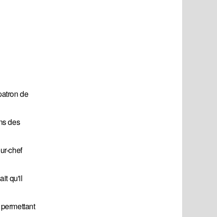
patron de
ans des
eur-chef
it qu'il
s permettant