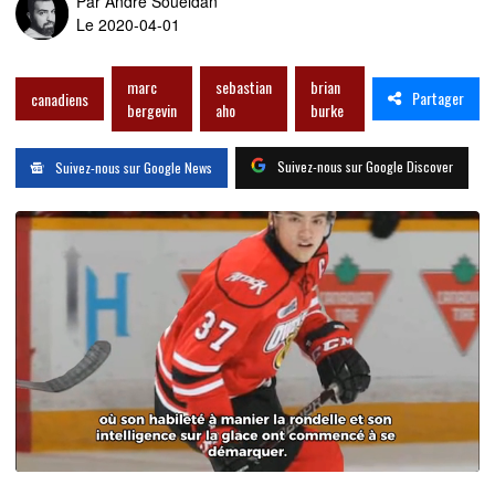
Par
André Soueidan
Le 2020-04-01
marc
sebastian
brian
Partager
canadiens
bergevin
aho
burke
Suivez-nous sur Google Discover
Suivez-nous sur Google News