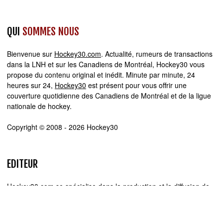
QUI
SOMMES NOUS
Bienvenue sur
Hockey30.com
. Actualité, rumeurs de transactions
dans la LNH et sur les Canadiens de Montréal, Hockey30 vous
propose du contenu original et inédit. Minute par minute, 24
heures sur 24,
Hockey30
est présent pour vous offrir une
couverture quotidienne des Canadiens de Montréal et de la ligue
nationale de hockey.
Copyright © 2008 - 2026 Hockey30
EDITEUR
Hockey30.com se spécialise dans la production et la diffusion de
sites web d'actualité. Chez Hockey30.com, nous écrivons,
produisons et réalisons les projets médiatiques de A à Z.