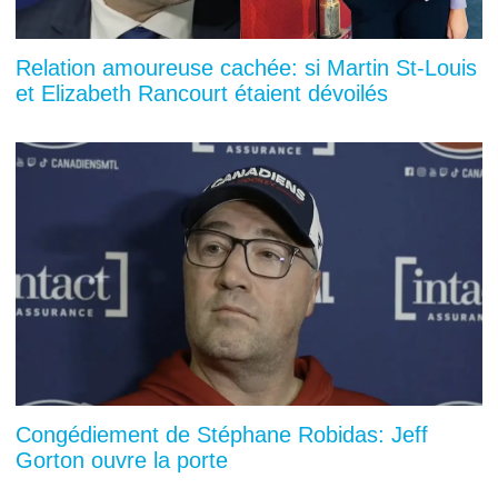
Relation amoureuse cachée: si Martin St-Louis
et Elizabeth Rancourt étaient dévoilés
Congédiement de Stéphane Robidas: Jeff
Gorton ouvre la porte