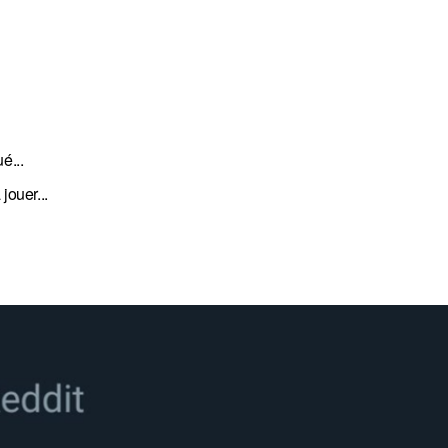
é...
jouer...