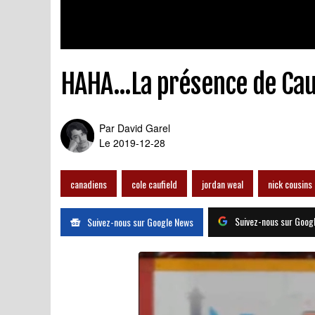
HAHA...La présence de Caufi
Par
David Garel
Le 2019-12-28
canadiens
cole caufield
jordan weal
nick cousins
Suivez-nous sur Goog
Suivez-nous sur Google News