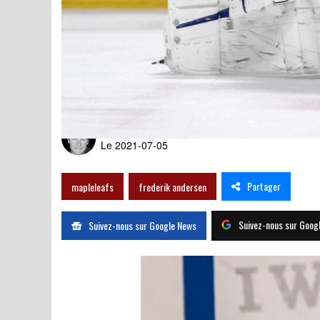
Il ne sera pas le gardien d
Par
Nicolas Pérusse
Le 2021-07-05
Partager
mapleleafs
frederik andersen
Suivez-nous sur Goog
Suivez-nous sur Google News