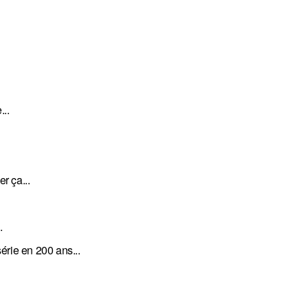
...
r ça...
.
érie en 200 ans...