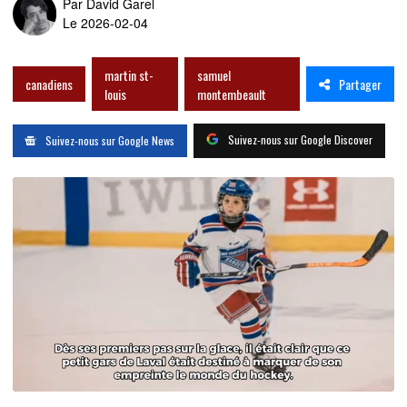
Par
David Garel
Le 2026-02-04
martin st-
samuel
Partager
canadiens
louis
montembeault
Suivez-nous sur Google Discover
Suivez-nous sur Google News