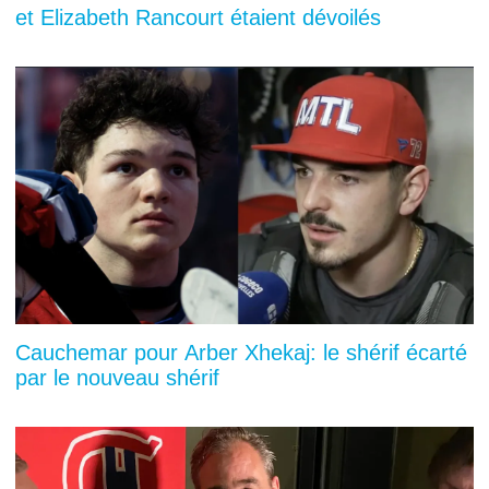
et Elizabeth Rancourt étaient dévoilés
Cauchemar pour Arber Xhekaj: le shérif écarté
par le nouveau shérif