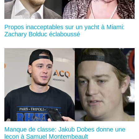
Propos inacceptables sur un yacht à Miami:
Zachary Bolduc éclaboussé
Manque de classe: Jakub Dobes donne une
leçon à Samuel Montembeault