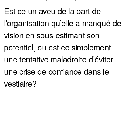
Est-ce un aveu de la part de
l’organisation qu’elle a manqué de
vision en sous-estimant son
potentiel, ou est-ce simplement
une tentative maladroite d’éviter
une crise de confiance dans le
vestiaire?
Quoi qu’il en soit, cette stratégie
pourrait à long terme nuire à tout le
You can close this ad in 5 seconds
monde, à commencer par