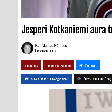
Jesperi Kotkaniemi aura t
Par
Nicolas Pérusse
Le 2020-11-13
Partager
canadiens
jesperi kotkaniemi
Suivez-nous sur Goog
Suivez-nous sur Google News