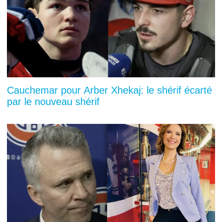
Cauchemar pour Arber Xhekaj: le shérif écarté
par le nouveau shérif