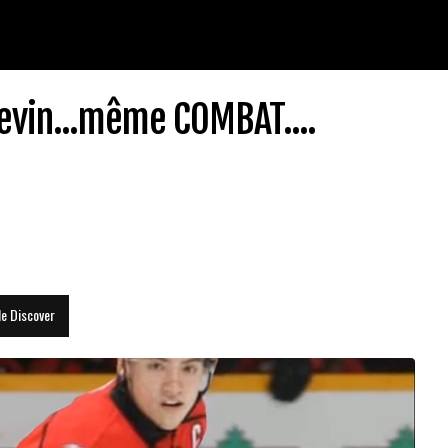
evin...même COMBAT....
le Discover