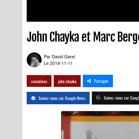
John Chayka et Marc Berg
Par
David Garel
Le 2019-11-11
Partager
canadiens
john chayka
Suivez-nous sur Goog
Suivez-nous sur Google News