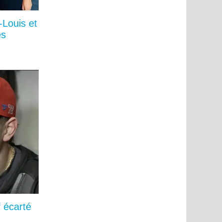
-Louis et
és
 écarté