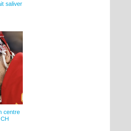
it saliver
n centre
e CH