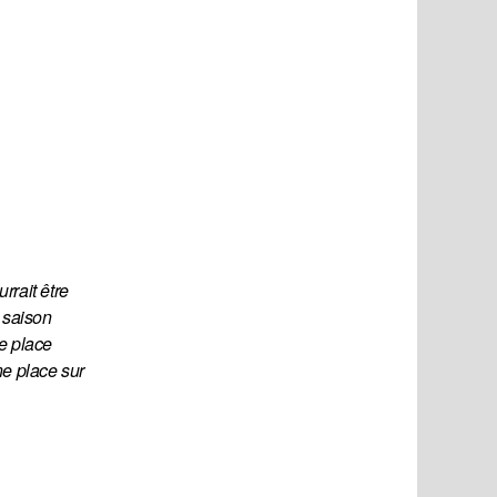
rait être 
saison 
e place 
e place sur 