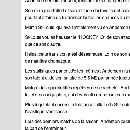
Anderson semblait absent, refusant de s’engager plei
Son manque d'effort et son attitude désinvolte ont non 
pourtant efforcé de lui donner toutes les chances au 
Martin St-Louis, qui avait initialement vu en Anderson 
St-Louis voulait hausser le "HOCKEY IQ" de son attaqua
que ce soit d'autre.
Hélas, cette transition a été désastreuse. Loin de son
de manière dramatique.
Les statistiques parlent d'elles-mêmes : Anderson n'a
son talent et de son salaire de 5,5 M$ par année jusq
Malgré des opportunités répétées de se racheter, And
lui et ses coéquipiers, qui devaientt compenser son m
Plus inquiétant encore, la tolérance initiale de St-Lo
l'élastique s'est cassé.
Lors des derniers matchs de la saison, Anderson jouai
la part de l’entraîneur.