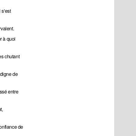
 s'est
yvalent.
r à quoi
es chutant
ndigne de
ssé entre
t,
confiance de