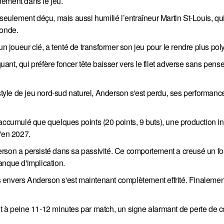
nement dans le jeu.
seulement déçu, mais aussi humilié l’entraîneur Martin St-Louis, qui
monde.
un joueur clé, a tenté de transformer son jeu pour le rendre plus pol
nt, qui préfère foncer tête baisser vers le filet adverse sans pense
 style de jeu nord-sud naturel, Anderson s'est perdu, ses performanc
 accumulé que quelques points (20 points, 9 buts), une production i
u'en 2027.
erson a persisté dans sa passivité. Ce comportement a creusé un fo
anque d'implication.
uis envers Anderson s'est maintenant complètement effrité. Finalemen
t à peine 11-12 minutes par match, un signe alarmant de perte de 