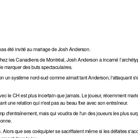
 pas été invité au mariage de Josh Anderson.
e chez les Canadiens de Montréal, Josh Anderson a incarné l’archét
 de marquer des buts spectaculaires.
on un système nord-sud comme aimait tant Anderson, l'attaquant s'
vec le CH est plus incertain que jamais. Le joueur, récemment mari
t une relation qui n'est pas au beau fixe avec son entraîneur.
mp d'entraînement, mais qui voudra de l'un des joueurs les plus sur
sonne.
. Alors que ses coéquipier se sacrifiaient même si les défaites s'ac