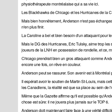
physiothérapeute montréalaise qui a sa vie ici.
Les Blackhawks de Chicago et les Hurricanes de la Car
Mais bien honnêtement, Anderson n'est pas échangea
n'en plus finir.
La Caroline a bel et bien besoin d'un attaquant pour le
Mais le DG des Hurricanes, Eric Tulsky, aime trop les 
joueurs de la LNH en possession de rondelle, et ce, m
Chicago prendrait bien un gros attaquant comme Anders
encore une fois, on rêve en couleur.
Anderson peut se rassurer. Son avenir est à Montréal po
Il espérait avoir le soutien de Martin St-Louis, mais c
les Canadiens, la réalité est que sa place au sein de l
Même que la Gazette affirme qu'il est possible qu'And
chose est sûre: il ne jouera plus jamais sur le TOP 6.
Anderson doit maintenant faire face à une vérité diffic