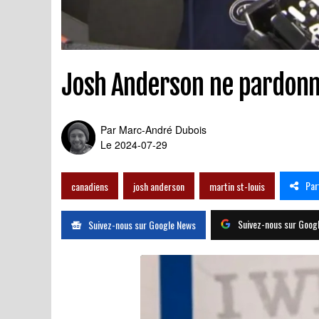
Josh Anderson ne pardonne
Par
Marc-André Dubois
Le 2024-07-29
Par
canadiens
josh anderson
martin st-louis
Suivez-nous sur Goog
Suivez-nous sur Google News