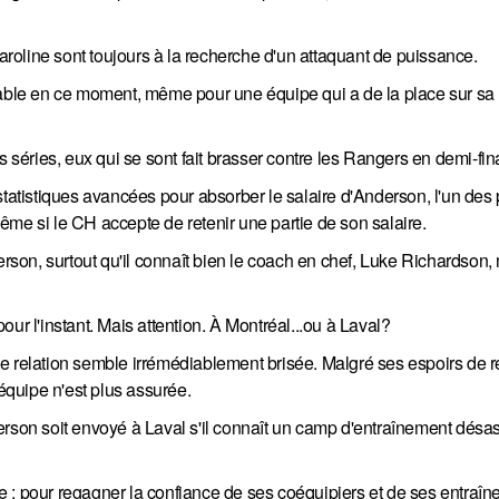
oline sont toujours à la recherche d'un attaquant de puissance.
ble en ce moment, même pour une équipe qui a de la place sur sa
s séries, eux qui se sont fait brasser contre les Rangers en demi-fin
statistiques avancées pour absorber le salaire d'Anderson, l'un des 
ême si le CH accepte de retenir une partie de son salaire.
on, surtout qu'il connaît bien le coach en chef, Luke Richardson,
ur l'instant. Mais attention. À Montréal...ou à Laval?
ette relation semble irrémédiablement brisée. Malgré ses espoirs de 
'équipe n'est plus assurée.
erson soit envoyé à Laval s'il connaît un camp d'entraînement désa
ile : pour regagner la confiance de ses coéquipiers et de ses entraîn