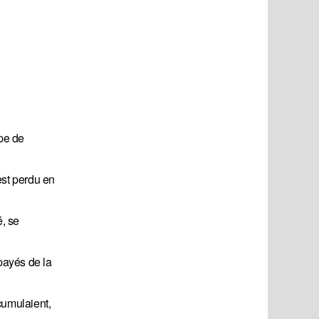
ype de
est perdu en
é, se
payés de la
cumulaient,