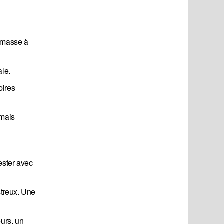
 masse à
ale.
pires
 mais
rester avec
streux. Une
eurs, un