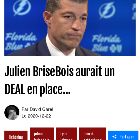
Julien BriseBois aurait un
DEAL en place...
Par
David Garel
Le 2020-12-22
julien
tyler
henrik
Partager
lightning
brisebois
johnson
zetterberg