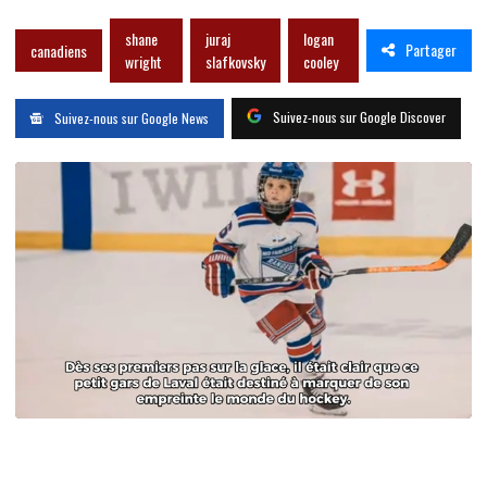
shane
juraj
logan
Partager
canadiens
wright
slafkovsky
cooley
Suivez-nous sur Google Discover
Suivez-nous sur Google News