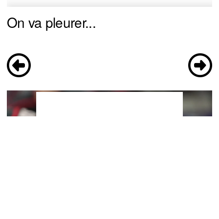
On va pleurer...
You can close this ad in 5 seconds
Jesperi Kotkaniemi rejeté lourdement : la