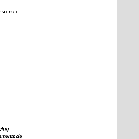
é sur son
inq 
ements de 