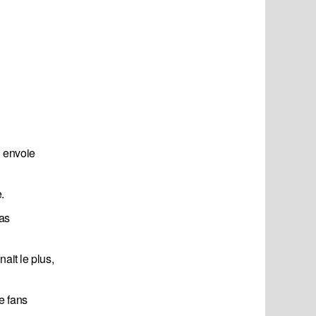
i envoie
.
pas
ait le plus,
de fans