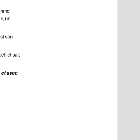
prend
ui, un
est son
éfi et sait
et avec 