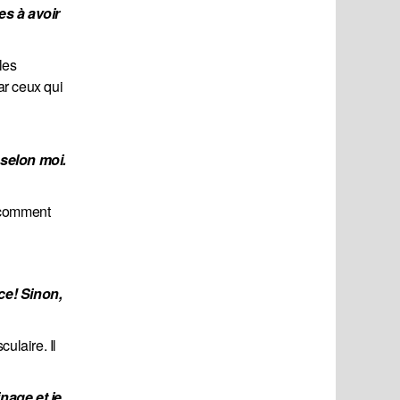
s à avoir 
les
par ceux qui
selon moi. 
z comment
e! Sinon, 
ulaire. Il
age et je 