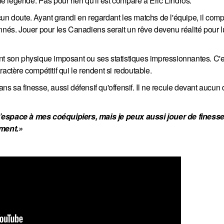
une légende. Pas pour rien qu'il est comparé à Éric Lindros.
cun doute. Ayant grandi en regardant les matchs de l'équipe, il com
nnés. Jouer pour les Canadiens serait un rêve devenu réalité pour l
nt son physique imposant ou ses statistiques impressionnantes. C'
actère compétitif qui le rendent si redoutable.
ans sa finesse, aussi défensif qu'offensif. Il ne recule devant aucun d
’espace à mes coéquipiers, mais je peux aussi jouer de finesse 
ement.»