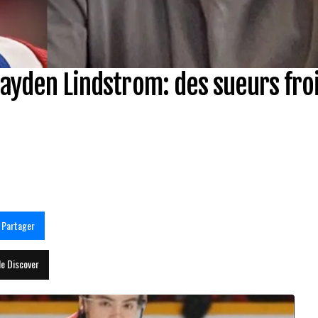
Cayden Lindstrom: des sueurs fro
Partager
le Discover