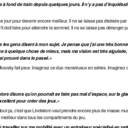
à fond de train depuis quelques jours. Il n’y a pas d’inquiétude
 jour pour devenir encore meilleur. Il ne se laisse pas distraire par 
qu'il doit faire pour atteindre le sommet. Il ne se laisse pas déranger 
 les gens disent à mon sujet. Je pense que j’ai une très bonne 
ace à quelque chose de mieux, mais ma vision est très aiguisée, 
’ai prouvé dans le passé.»
fkovsky fait peur. Imaginez ce duo monstrueux en séries. Imagine
 disons qu’on pourrait se faire pas mal d’espace, sur la glac
xcellent pour créer des jeux.»
tout ça, c'est que Lindstrom veut prendre encore plus de masse musc
e meilleur dans tous les compartiments du jeu.
travailler sur ma mobilité avec un entraîneur spécialisé en patin