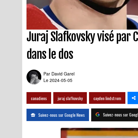
Juraj Slafkovsky visé par 
dans le dos
Par
David Garel
Le 2024-05-05
canadiens
juraj slafkovsky
cayden lindstrom
Suivez-nous sur Goog
Suivez-nous sur Google News