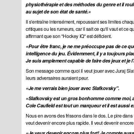
physiothérapie et des méthodes du genre et il roule 
au sujet de son état de santé.»
Il s'entraîne intensément, repoussant ses limites chaque
critiques ou les rumeurs, car il sait ce qu'il vaut et ce 
affirmant que son "Hockey IQ" est déficient.
«Pour être franc, je ne me préoccupe pas de ce que
intelligence du jeu. Évidemment, il y a toujours pl
Je suis amplement capable de faire des jeux et je l
Son message comme quoi il veut jouer avec Juraj Sla
leurs adversaires auraient peur.
«Je me verrais bien jouer avec Slafkovsky".
«Slafkovsky est un gros bonhomme comme moi, alors
Cole Caufield est tout un marqueur et il est aussi e
Nous en avons des frissons dans le dos. Le pire dans 
veut devenir encore plus rapide. Il veut devenir encor
«Je veux devenir encore plus fort! Je compte aussi 