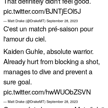
That definitely didn't feel good.
pic.twitter.com/BJNTjEOl5J
— Matt Drake (@DrakeMT)
September 28, 2023
C'est un match pré-saison pour
l'amour du ciel.
Kaiden Guhle, absolute warrior.
Already hurt from blocking a shot,
manages to dive and prevent a
sure goal.
pic.twitter.com/hwWUObZSVN
— Matt Drake (@DrakeMT)
September 28, 2023