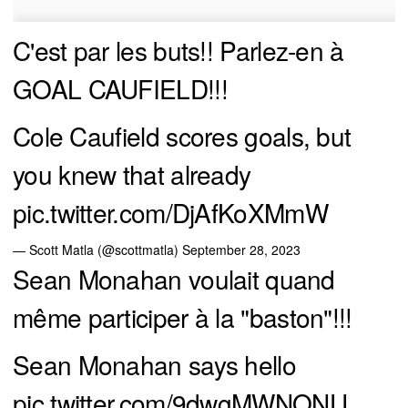
C'est par les buts!! Parlez-en à
GOAL CAUFIELD!!!
Cole Caufield scores goals, but
you knew that already
pic.twitter.com/DjAfKoXMmW
— Scott Matla (@scottmatla)
September 28, 2023
Sean Monahan voulait quand
même participer à la "baston"!!!
Sean Monahan says hello
pic.twitter.com/9dwgMWNQNU