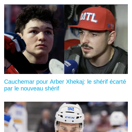
Cauchemar pour Arber Xhekaj: le shérif écarté
par le nouveau shérif