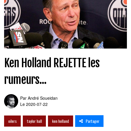
Ken Holland REJETTE les
rumeurs...
Par
André Soueidan
Le 2020-07-22
Partager
oilers
taylor hall
ken holland