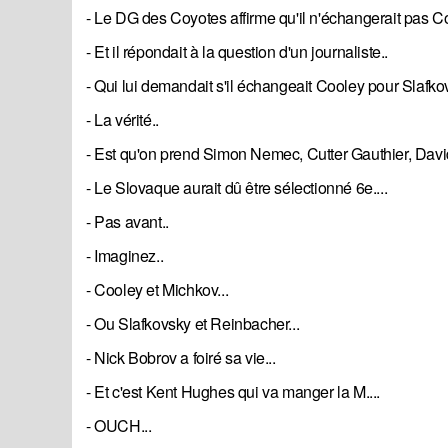
- Le DG des Coyotes affirme qu'il n'échangerait pas C
- Et il répondait à la question d'un journaliste..
- Qui lui demandait s'il échangeait Cooley pour Slafkov
- La vérité..
- Est qu'on prend Simon Nemec, Cutter Gauthier, David
- Le Slovaque aurait dû être sélectionné 6e....
- Pas avant..
- Imaginez..
- Cooley et Michkov...
- Ou Slafkovsky et Reinbacher...
- Nick Bobrov a foiré sa vie...
- Et c'est Kent Hughes qui va manger la M....
- OUCH...