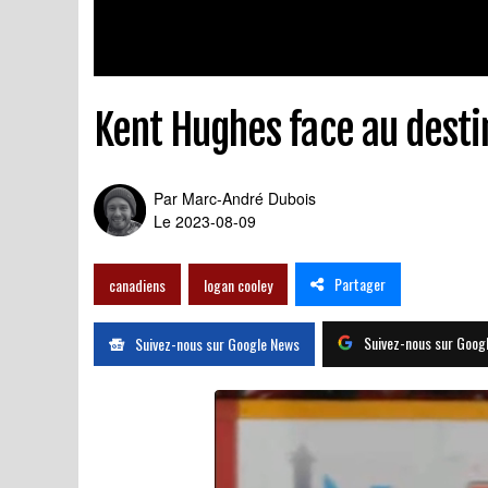
Kent Hughes face au desti
Par
Marc-André Dubois
Le 2023-08-09
Partager
canadiens
logan cooley
Suivez-nous sur Goog
Suivez-nous sur Google News