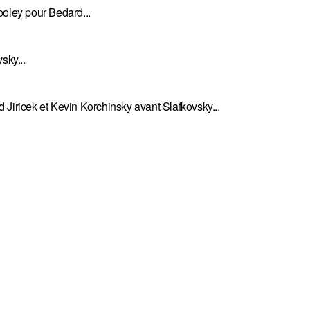
ooley pour Bedard...
sky...
 Jiricek et Kevin Korchinsky avant Slafkovsky...