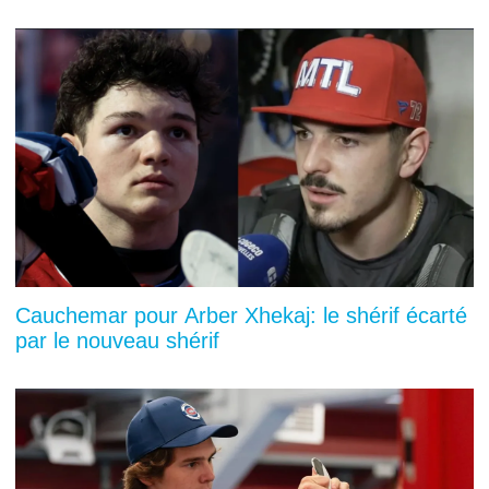
Cauchemar pour Arber Xhekaj: le shérif écarté
par le nouveau shérif