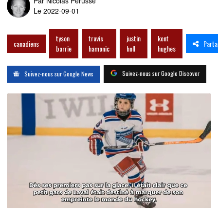
Par
Nicolas Pérusse
Le 2022-09-01
tyson
travis
justin
kent
Parta
canadiens
barrie
hamonic
holl
hughes
Suivez-nous sur Google Discover
Suivez-nous sur Google News