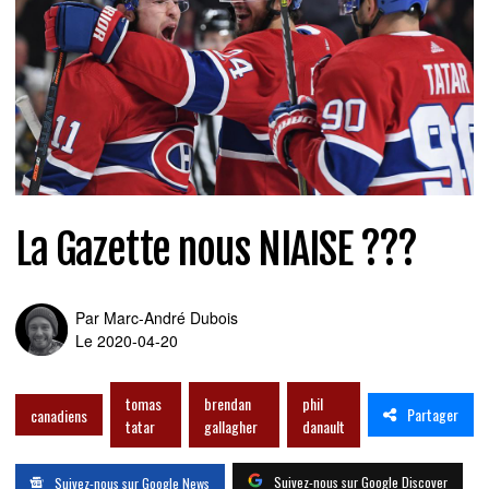
La Gazette nous NIAISE ???
Par
Marc-André Dubois
Le 2020-04-20
tomas
brendan
phil
Partager
canadiens
tatar
gallagher
danault
Suivez-nous sur Google Discover
Suivez-nous sur Google News