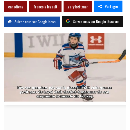
Partager
canadiens
françois legault
gary bettman
Suivez-nous sur Google Discover
Suivez-nous sur Google News