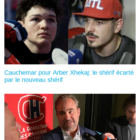
Cauchemar pour Arber Xhekaj: le shérif écarté
par le nouveau shérif