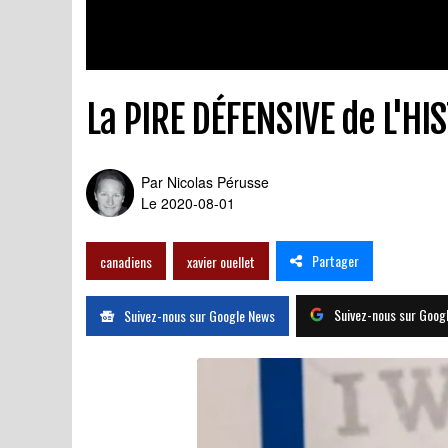
La PIRE DÉFENSIVE de L'HI
Par
Nicolas Pérusse
Le 2020-08-01
Partager
canadiens
xavier ouellet
Suivez-nous sur Goog
Suivez-nous sur Google News