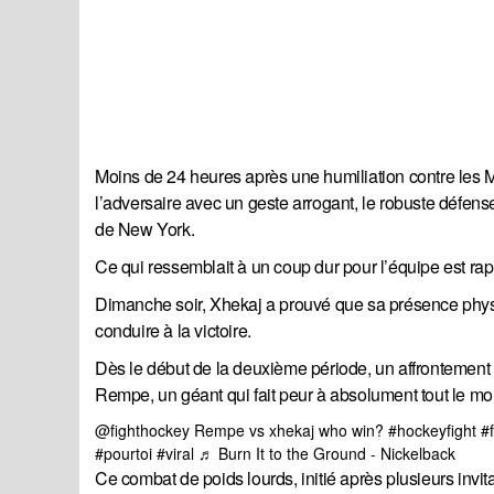
Moins de 24 heures après une humiliation contre les Ma
l’adversaire avec un geste arrogant, le robuste défen
de New York.
Ce qui ressemblait à un coup dur pour l’équipe est r
Dimanche soir, Xhekaj a prouvé que sa présence physi
conduire à la victoire.
Dès le début de la deuxième période, un affrontement 
Rempe, un géant qui fait peur à absolument tout le m
@fighthockey
Rempe vs xhekaj who win?
#hockeyfight
#f
#pourtoi
#viral
♬ Burn It to the Ground - Nickelback
Ce combat de poids lourds, initié après plusieurs inv