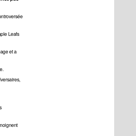
ontroversée
aple Leafs
page et a
e.
dversaires,
s
témoignent