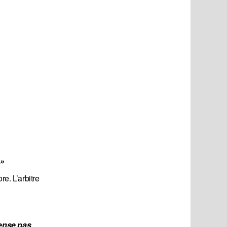
 »
e. L’arbitre
ense pas 