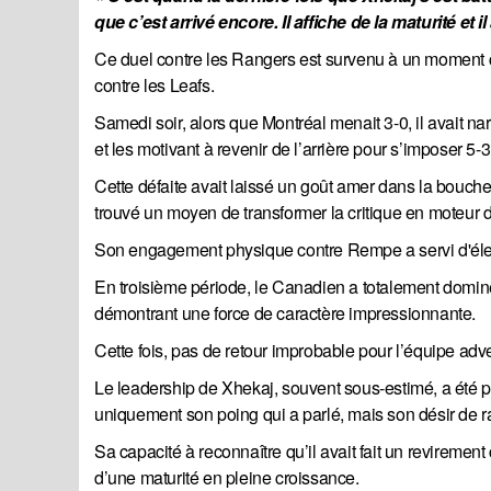
que c’est arrivé encore. Il affiche de la maturité et
Ce duel contre les Rangers est survenu à un moment c
contre les Leafs.
Samedi soir, alors que Montréal menait 3-0, il avait n
et les motivant à revenir de l’arrière pour s’imposer 5-3
Cette défaite avait laissé un goût amer dans la bouche
trouvé un moyen de transformer la critique en moteur d
Son engagement physique contre Rempe a servi d'électr
En troisième période, le Canadien a totalement dominé 
démontrant une force de caractère impressionnante.
Cette fois, pas de retour improbable pour l’équipe adv
Le leadership de Xhekaj, souvent sous-estimé, a été 
uniquement son poing qui a parlé, mais son désir de ra
Sa capacité à reconnaître qu’il avait fait un revirement
d’une maturité en pleine croissance.