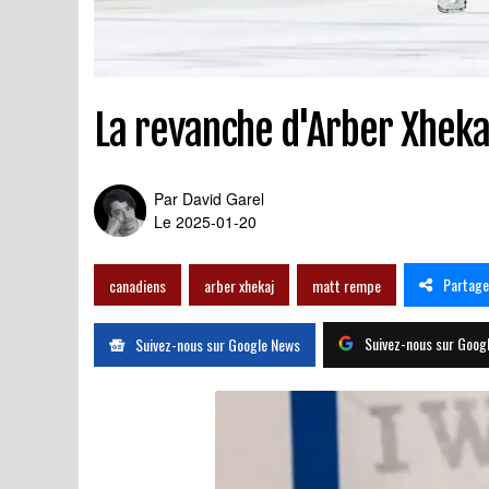
La revanche d'Arber Xheka
Par
David Garel
Le 2025-01-20
Partage
canadiens
arber xhekaj
matt rempe
Suivez-nous sur Goog
Suivez-nous sur Google News