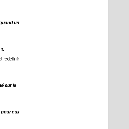
 quand un 
on.
 redéfinir
 sur le 
 pour eux 