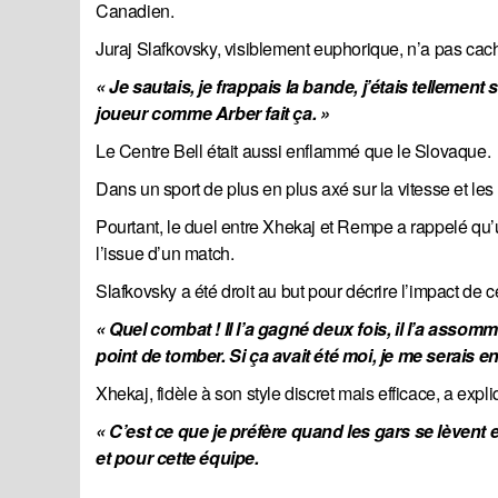
Canadien.
Juraj Slafkovsky, visiblement euphorique, n’a pas ca
« Je sautais, je frappais la bande, j’étais tellemen
joueur comme Arber fait ça. »
Le Centre Bell était aussi enflammé que le Slovaque.
Dans un sport de plus en plus axé sur la vitesse et le
Pourtant, le duel entre Xhekaj et Rempe a rappelé qu’
l’issue d’un match.
Slafkovsky a été droit au but pour décrire l’impact de 
« Quel combat ! Il l’a gagné deux fois, il l’a asso
point de tomber. Si ça avait été moi, je me serais e
Xhekaj, fidèle à son style discret mais efficace, a expli
« C’est ce que je préfère quand les gars se lèvent et
et pour cette équipe.