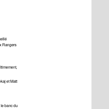
eillé
ux Rangers
ultimement,
kaj et Matt
 le banc du