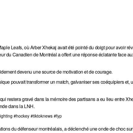
ple Leafs, où Arber Xhekaj avait été pointé du doigt pour avoir rév
seur du Canadien de Montréal a offert une réponse éclatante face a
apidement devenu une source de motivation et de courage.
que pouvait transformer un match, galvaniser ses coéquipiers et, 
qui restera gravé dans la mémoire des partisans a eu lieu entre Xhe
onde dans la LNH.
ighting
#hockey
#tiktoknews
#fyp
itations du défenseur montréalais, a déclenché une onde de choc sur