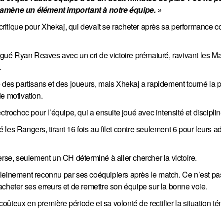
 il amène un élément important à notre équipe. »
ritique pour Xhekaj, qui devait se racheter après sa performance c
argué Ryan Reaves avec un cri de victoire prématuré, ravivant les M
.
 des partisans et des joueurs, mais Xhekaj a rapidement tourné la 
e motivation.
ochoc pour l’équipe, qui a ensuite joué avec intensité et disciplin
les Rangers, tirant 16 fois au filet contre seulement 6 pour leurs a
erse, seulement un CH déterminé à aller chercher la victoire.
pleinement reconnu par ses coéquipiers après le match. Ce n’est pa
cheter ses erreurs et de remettre son équipe sur la bonne voie.
 coûteux en première période et sa volonté de rectifier la situation 