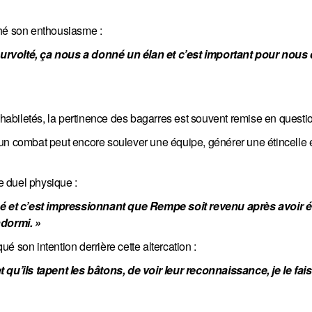
ché son enthousiasme :
t survolté, ça nous a donné un élan et c’est important pour nous
s habiletés, la pertinence des bagarres est souvent remise en questi
un combat peut encore soulever une équipe, générer une étincelle et
ce duel physique :
mmé et c’est impressionnant que Rempe soit revenu après avoir été
ndormi. »
qué son intention derrière cette altercation :
 qu’ils tapent les bâtons, de voir leur reconnaissance, je le fais