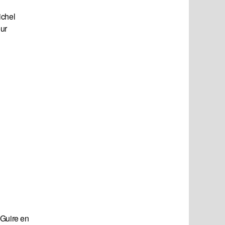
ichel
eur
cGuire en