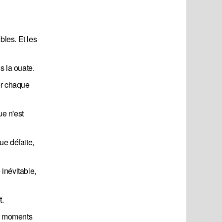
bles. Et les
s la ouate.
er chaque
ue n'est
ue défaite,
inévitable,
t.
de moments