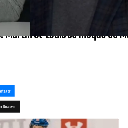
e: Martin St-Louis se moque de M
artager
le Discover