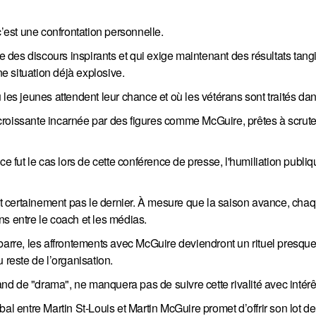
c’est une confrontation personnelle.
e des discours inspirants et qui exige maintenant des résultats tangi
 situation déjà explosive.
les jeunes attendent leur chance et où les vétérans sont traités dan
ue croissante incarnée par des figures comme McGuire, prêtes à scrut
ut le cas lors de cette conférence de presse, l'humiliation publiq
 certainement pas le dernier. À mesure que la saison avance, chaq
ns entre le coach et les médias.
barre, les affrontements avec McGuire deviendront un rituel presque 
 reste de l’organisation.
iand de "drama", ne manquera pas de suivre cette rivalité avec intérê
bal entre Martin St-Louis et Martin McGuire promet d’offrir son lot 