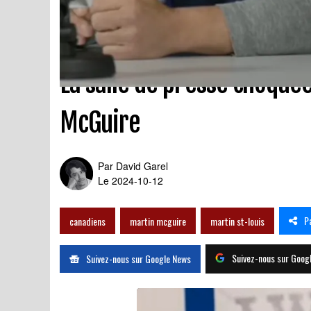
La salle de presse choqué
McGuire
Par
David Garel
Le 2024-10-12
P
canadiens
martin mcguire
martin st-louis
Suivez-nous sur Goog
Suivez-nous sur Google News