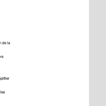
n de la
ers
plifier
 les