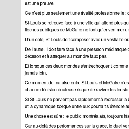
est une preuve.
Ce n’est plus seulement une rivalité professionnelle : 
St-Louis se retrouve face à une ville qui attend plus qu
flèches publiques de McGuire ne font qu’envenimer une
D’un côté, St-Louis doit composer avec un vestiaire où 
De l’autre, il doit faire face à une pression médiatiq
décision et à attaquer au moindre faux pas.
Et lorsque ces deux mondes s'entrechoquent, comme ce f
jamais loin.
Ce moment de malaise entre St-Louis et McGuire n’est
chaque décision douteuse risque de raviver les tensio
Si St-Louis ne parvient pas rapidement à redresser la 
et la dynamique toxique entre eux pourrait s’étendre au
Une chose est sûre : le public montréalais, toujours fr
Car au-delà des performances sur la glace, le duel ver