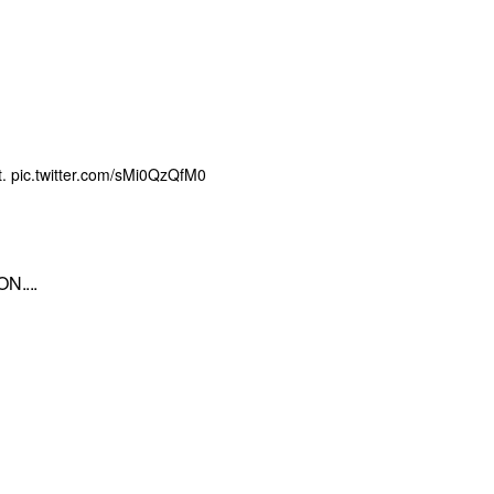
t.
pic.twitter.com/sMi0QzQfM0
N....