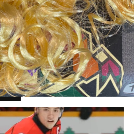
GUEUIL....Drôle...ou MALAISANT?
le Discover