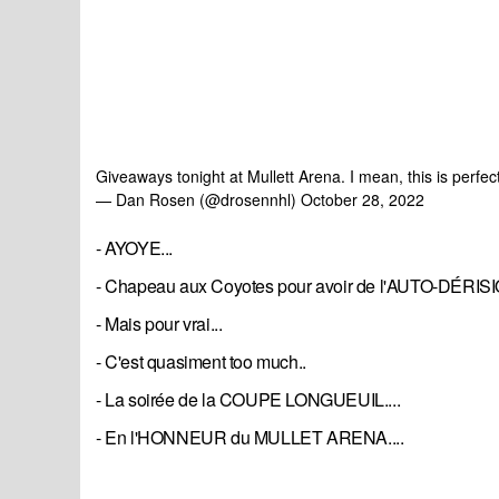
Giveaways tonight at Mullett Arena. I mean, this is perfec
— Dan Rosen (@drosennhl)
October 28, 2022
- AYOYE...
- Chapeau aux Coyotes pour avoir de l'AUTO-DÉRISIO
- Mais pour vrai...
- C'est quasiment too much..
- La soirée de la COUPE LONGUEUIL....
- En l'HONNEUR du MULLET ARENA....