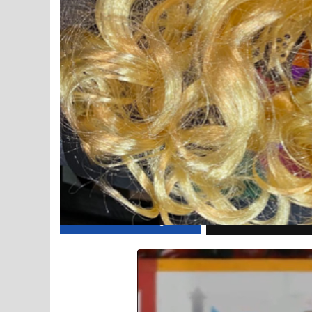
La soirée de la COUPE LON
Par
Nicolas Pérusse
Le 2022-10-28
Partager
coyotes
Suivez-nous sur Goog
Suivez-nous sur Google News