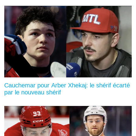
Cauchemar pour Arber Xhekaj: le shérif écarté
par le nouveau shérif