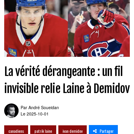
La vérité dérangeante : un fil
invisible relie Laine à Demidov
Par
André Soueidan
Le 2025-10-01
Partager
canadiens
patrik laine
ivan demidov