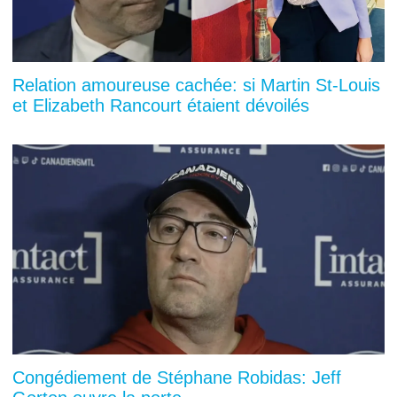
Relation amoureuse cachée: si Martin St-Louis
et Elizabeth Rancourt étaient dévoilés
Congédiement de Stéphane Robidas: Jeff