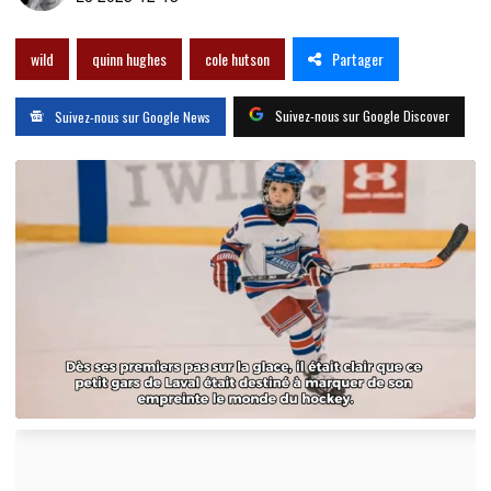
Partager
wild
quinn hughes
cole hutson
Suivez-nous sur Google Discover
Suivez-nous sur Google News