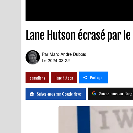
Lane Hutson écrasé par le
Par
Marc-André Dubois
Le 2024-03-22
Partager
canadiens
lane hutson
Suivez-nous sur Goog
Suivez-nous sur Google News