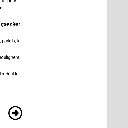
tout pour
le
que c’est 
parfois, la
 soulignent
ttendent le