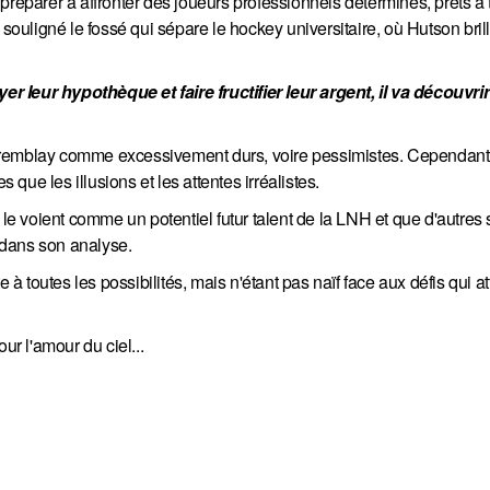
préparer à affronter des joueurs professionnels déterminés, prêts à 
l a souligné le fossé qui sépare le hockey universitaire, où Hutson bril
 leur hypothèque et faire fructifier leur argent, il va découvrir 
remblay comme excessivement durs, voire pessimistes. Cependant, 
 que les illusions et les attentes irréalistes.
 le voient comme un potentiel futur talent de la LNH et que d'autres
 dans son analyse.
rte à toutes les possibilités, mais n'étant pas naïf face aux défis qui a
ur l'amour du ciel...