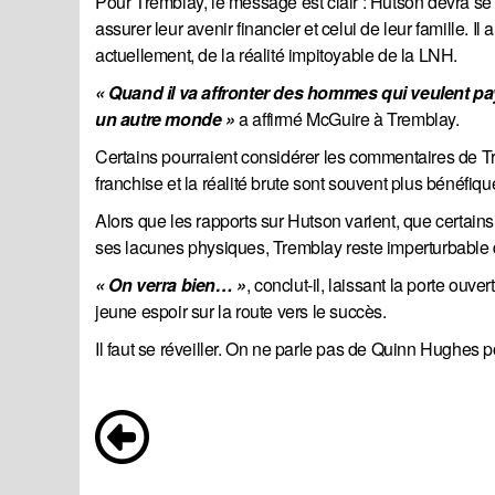
Pour Tremblay, le message est clair : Hutson devra se 
assurer leur avenir financier et celui de leur famille. I
actuellement, de la réalité impitoyable de la LNH.
« Quand il va affronter des hommes qui veulent payer
un autre monde » 
a affirmé McGuire à Tremblay.
Certains pourraient considérer les commentaires de T
franchise et la réalité brute sont souvent plus bénéfiques
Alors que les rapports sur Hutson varient, que certains
ses lacunes physiques, Tremblay reste imperturbable
« On verra bien… »
, conclut-il, laissant la porte ouve
jeune espoir sur la route vers le succès.
Il faut se réveiller. On ne parle pas de Quinn Hughes po