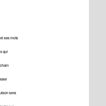
hé ses mots
s qui
ochain
masse
Hutson sera