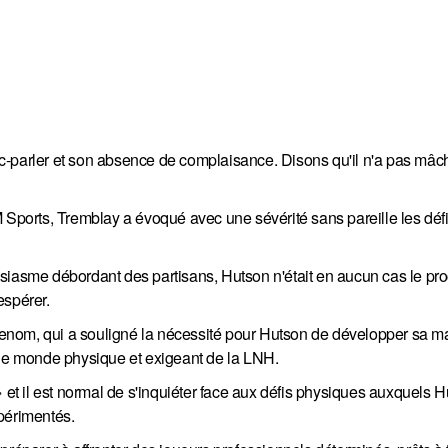
c-parler et son absence de complaisance. Disons qu'il n'a pas mâc
 Sports, Tremblay a évoqué avec une sévérité sans pareille les défi
siasme débordant des partisans, Hutson n'était en aucun cas le pr
espérer.
e renom, qui a souligné la nécessité pour Hutson de développer sa 
 le monde physique et exigeant de la LNH.
» et il est normal de s'inquiéter face aux défis physiques auxquels 
périmentés.