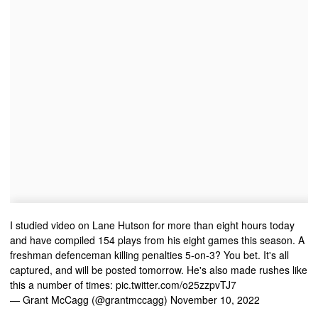
I studied video on Lane Hutson for more than eight hours today
and have compiled 154 plays from his eight games this season. A
freshman defenceman killing penalties 5-on-3? You bet. It's all
captured, and will be posted tomorrow. He's also made rushes like
this a number of times:
pic.twitter.com/o25zzpvTJ7
— Grant McCagg (@grantmccagg)
November 10, 2022