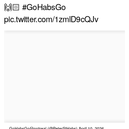
🙌🏻
#GoHabsGo
pic.twitter.com/1zmlD9cQJv
— GoHabsGoⓂ️ontreal (@PeterStHabs)
April 10, 2026