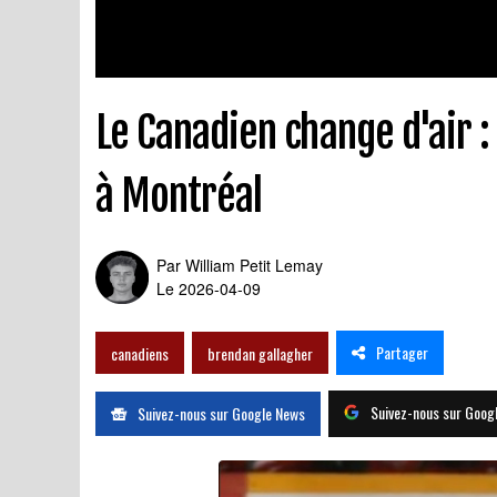
Le Canadien change d'air 
à Montréal
Par
William Petit Lemay
Le 2026-04-09
Partager
canadiens
brendan gallagher
Suivez-nous sur Goog
Suivez-nous sur Google News