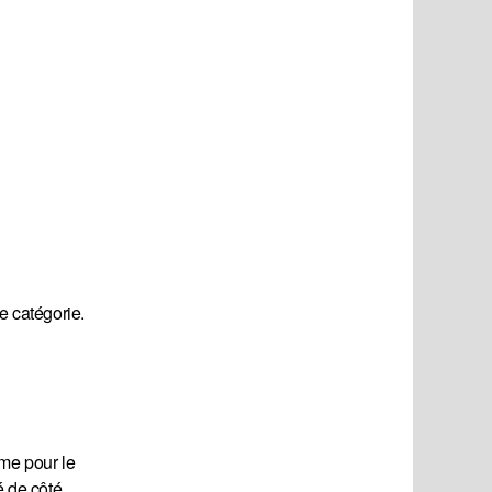
e catégorie.
me pour le
 de côté.