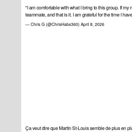
"I am comfortable with what I bring to this group. If my 
teammate, and that is it. I am grateful for the time I have
— Chris G (@ChrisHabs360)
April 8, 2026
Ça veut dire que Martin St-Louis semble de plus en 