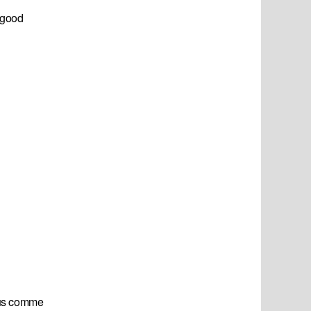
a good
lus comme