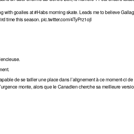
g with goalies at
#Habs
morning skate. Leads me to believe Gallag
ird time this season.
pic.twitter.com/4TyPrz1ojI
lencieuse.
ment.
capable de se tailler une place dans l’alignement à ce moment-ci d
’urgence monte, alors que le Canadien cherche sa meilleure versio