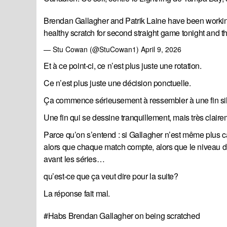
Brendan Gallagher and Patrik Laine have been workin
healthy scratch for second straight game tonight and th
— Stu Cowan (@StuCowan1)
April 9, 2026
Et à ce point-ci, ce n’est plus juste une rotation.
Ce n’est plus juste une décision ponctuelle.
Ça commence sérieusement à ressembler à une fin si
Une fin qui se dessine tranquillement, mais très claire
Parce qu’on s’entend : si Gallagher n’est même plus 
alors que chaque match compte, alors que le niveau d
avant les séries…
qu’est-ce que ça veut dire pour la suite?
La réponse fait mal.
#Habs
Brendan Gallagher on being scratched