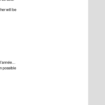
her will be
e l’année…
n possible