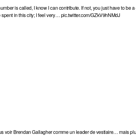
number is called, I know I can contribute. If not, you just have to be 
 spent in this city; I feel very…
pic.twitter.com/GZkV9hNMdJ
plus voir Brendan Gallagher comme un leader de vestiaire… mais p