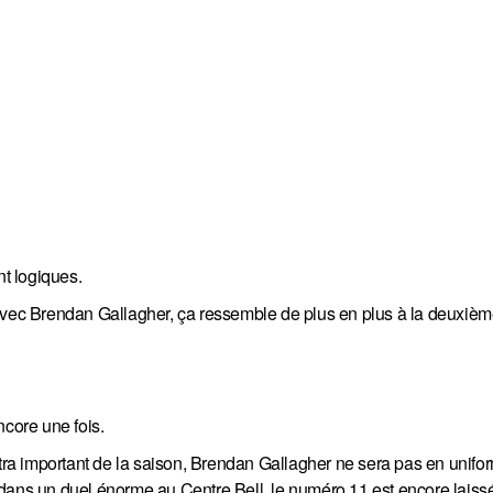
nt logiques.
avec Brendan Gallagher, ça ressemble de plus en plus à la deuxièm
ncore une fois.
a important de la saison, Brendan Gallagher ne sera pas en unifor
dans un duel énorme au Centre Bell, le numéro 11 est encore laissé