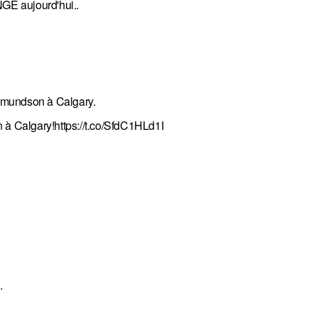
NGÉ aujourd'hui..
 Edmundson à Calgary.
 à Calgary!
https://t.co/SfdC1HLd1I
.