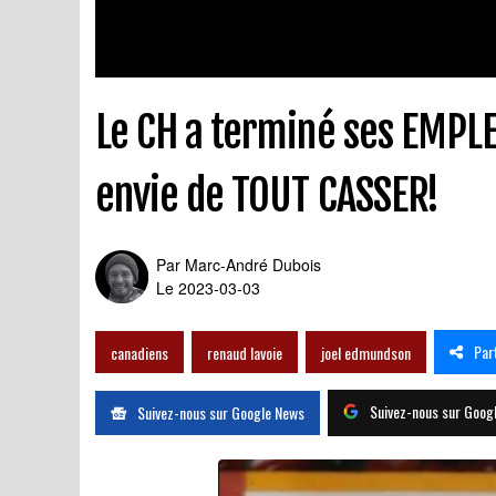
Le CH a terminé ses EMPLET
envie de TOUT CASSER!
Par
Marc-André Dubois
Le 2023-03-03
Par
canadiens
renaud lavoie
joel edmundson
Suivez-nous sur Goog
Suivez-nous sur Google News