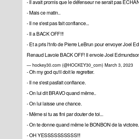
- Il avait promis que le défenseur ne serait pas ÉCHA
- Mais ce matin..
- Il ne s'est pas fait confiance...
- Il a BACK OFF!!!
- Et a pris l'info de Pierre LeBrun pour envoyer Joel
Renaud Lavoie BACK OFF! Il envoie Joel Edmundson
— hockey30.com (@HOCKEY30_com)
March 3, 2023
- Oh my god qu'il doit le regretter.
- Il ne s'est pasfait confiance.
- On lui dit BRAVO quand même..
- On lui laisse une chance.
- Même si tu as fini par douter de toi...
- On te donne quand même le BONBON de la victoire.
- OH YESSSSSSSSSS!!!