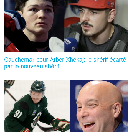
Cauchemar pour Arber Xhekaj: le shérif écarté
par le nouveau shérif