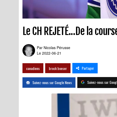
Le CH REJETÉ...De la cour
Par
Nicolas Pérusse
Le 2022-06-21
Partager
canadiens
brock boeser
Suivez-nous sur Goog
Suivez-nous sur Google News